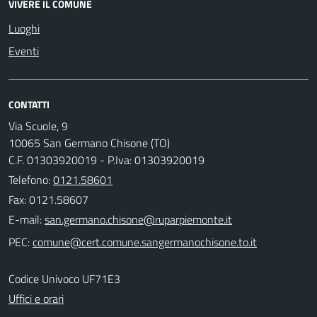
VIVERE IL COMUNE
Luoghi
Eventi
CONTATTI
Via Scuole, 9
10065 San Germano Chisone (TO)
C.F. 01303920019 - P.Iva: 01303920019
Telefono:
0121.58601
Fax: 0121.58607
E-mail:
PEC:
Codice Univoco UF71E3
Uffici e orari