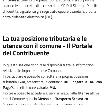
L'utente
(cittadino o impresa) potrà autenticarsi sul portale
usando le credenziali di accesso dello SPID, il Sistema Pubblico
di Identità digitale, se già registrato oppure usando la propria
carta d’identità elettronica (CIE).
La tua posizione tributaria e le
utenze con il comune - Il Portale
del Contribuente
In questa sezione sono rese disponibili tutte le informazioni
relative alle Imposte e tasse Comunali.
In particolare è possibile consultare la propria posizione
tributaria
TARI
, presentare la denuncia
TARI, pagare la TARI con
PagoPa
ed effettuare
calcolo IMU.
Inoltre è possibile accedere ai servizi relativi alle
Utenze
attive
con il Comune quali
la Mensa e il Trasporto Scolastico
(acquisto buoni con PagoPa, verifica consumi on line,